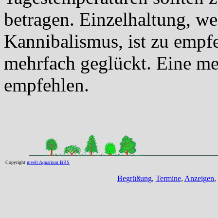
betragen. Einzelhaltung, w
Kannibalismus, ist zu empf
mehrfach geglückt. Eine me
empfehlen.
Copyright
mvelt Aquarium BBS
Begrüßung
,
Termine
,
Anzeigen
,