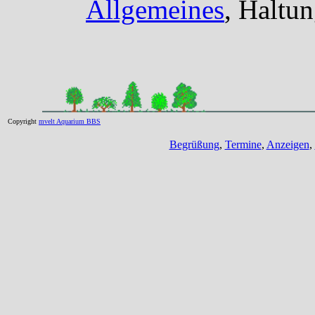
Allgemeines
, Haltu
Copyright
mvelt Aquarium BBS
Begrüßung
,
Termine
,
Anzeigen
,